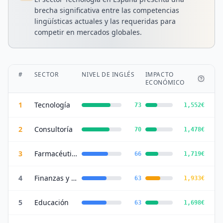
brecha significativa entre las competencias
lingüísticas actuales y las requeridas para
competir en mercados globales.
#
SECTOR
NIVEL DE INGLÉS
IMPACTO
ECONÓMICO
1
Tecnología
73
1,552
€
2
Consultoría
70
1,478
€
3
Farmacéutica
66
1,719
€
4
Finanzas y Banca
63
1,933
€
5
Educación
63
1,698
€