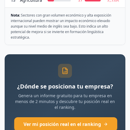
15
Agricultura
27
3,552
€
Nota:
Sectores con gran volumen económico y alta exposición
internacional pueden mostrar un impacto económico elevado
aunque su nivel medio de inglés sea bajo. Esto indica un alto
potencial de mejora si se invierte en formación lingüística
estratégica.
¿Dónde se posiciona tu empresa?
Genera un informe gratuito para tu empresa en
menos de 2 minutos y descubre tu posición real en
el ranking.
Ver mi posición real en el ranking