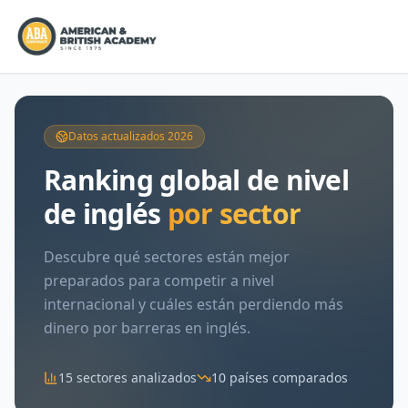
Datos actualizados 2026
Ranking global de nivel
de inglés
por sector
Descubre qué sectores están mejor
preparados para competir a nivel
internacional y cuáles están perdiendo más
dinero por barreras en inglés.
15 sectores analizados
10 países comparados